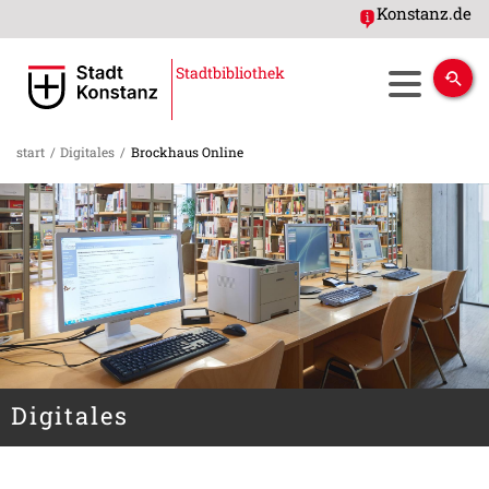
Konstanz.de
Stadtbibliothek
start
/
Digitales
/
Brockhaus Online
Digitales